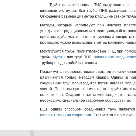
Трубы полиэтиленовые ПНД выпускаются из пол
шнековой экструзии. Все трубы ПНД различают в за
Отношение размера диаметра к толщине стенок труб
Методы, которые используют при монтаже пласти
укладывают традиционным методом, укладкой в транш
при этом труба может повторять уклоны и повороты тр
прокладке, можно использовать метод наклонно-напр
Монтируются трубы полиэтиленовые ПНД при помо
трубы.
Муфты
для труб ПНД,
фланцевые соединени
трубопроводы любой сложности.
Практикуется несколько видов стыковки полиэтилен
различаются только методом сварки. Одним из сам
соединение труб производится путем нагрева торц
частей. При этом нужно помнить, что трубы должны
полиэтилена. Сваркой встык можно соединять тольк
необходимо специальное сварочное оборудование.
Еще одним способом соединения труб являетс
нагревательными спиралями
. Этот метод сварки оче