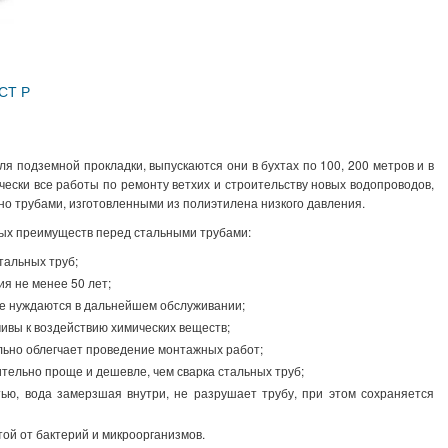
СТ Р
 подземной прокладки, выпускаются они в бухтах по 100, 200 метров и в
ически все работы по ремонту ветхих и строительству новых водопроводов,
но трубами, изготовленными из полиэтилена низкого давления.
х преимуществ перед стальными трубами:
тальных труб;
я не менее 50 лет;
 не нуждаются в дальнейшем обслуживании;
чивы к воздействию химических веществ;
ьно облегчает проведение монтажных работ;
тельно проще и дешевле, чем сварка стальных труб;
ью, вода замерзшая внутри, не разрушает трубу, при этом сохраняется
й от бактерий и микроорганизмов.