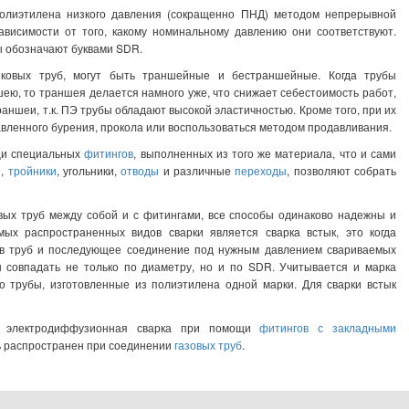
иэтилена низкого давления (сокращенно ПНД) методом непрерывной
висимости от того, какому номинальному давлению они соответствуют.
ы обозначают буквами SDR.
ковых труб, могут быть траншейные и бестраншейные. Когда трубы
ею, то траншея делается намного уже, что снижает себестоимость работ,
аншеи, т.к. ПЭ трубы обладают высокой эластичностью. Кроме того, при их
авленного бурения, прокола или воспользоваться методом продавливания.
щи специальных
фитингов
, выполненных из того же материала, что и сами
я
,
тройники
, угольники,
отводы
и различные
переходы
, позволяют собрать
овых труб между собой и с фитингами, все способы одинаково надежны и
ых распространенных видов сварки является сварка встык, это когда
ов труб и последующее соединение под нужным давлением свариваемых
 совпадать не только по диаметру, но и по SDR. Учитывается и марка
о трубы, изготовленные из полиэтилена одной марки. Для сварки встык
я электродиффузионная сварка при помощи
фитингов с закладными
нь распространен при соединении
газовых труб
.